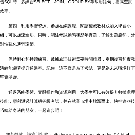
習SQL時，多練習SELECT、JOIN、GROUP BY等常用語句，提高查詢
效率。
第四，利用學習資源。參加在線課程、閱讀權威教材或加入學習小
組，可以加速進步。同時，關注考試動態和歷年真題，了解出題趨勢，針
對性強化薄弱環節。
保持耐心和持續練習。數據處理技術需要時間積累，定期復習和實戰
演練能顯著提升通過率。記住，這不僅是為了考試，更是為未來職場打下
堅實基礎。
通過系統學習、實踐操作和資源利用，大學生可以有效提升數據處理
技能，順利通過計算機等級考試，并在就業市場中脫穎而出。快把這些技
巧轉給身邊的朋友，一起進步吧！
如若轉載，請注明出處：http://www.fares.com.cn/product/14.html