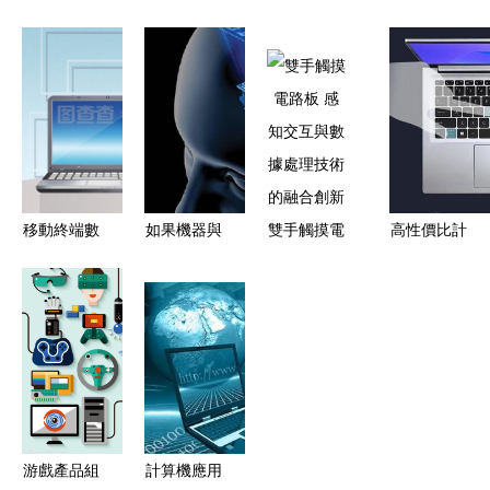
環境的計算
抉擇 以計
數據處理技
目管理師歷
機網絡數據
算機科學與
術的革命性
年真題分析
處理技術研
技術中的數
引擎
與解答 全
究
據技術為例
國計算機技
術與軟件專
業技術資格
水平考試指
移動終端數
如果機器與
雙手觸摸電
高性價比計
定用書深度
據處理技術
人腦不再有
路板 感知
算產品甄選
解析
從電話、平
差別 計算
交互與數據
與實用鑒別
板到筆記本
機技術的終
處理技術的
指南
的演進與融
極想象
融合創新
合
游戲產品組
計算機應用