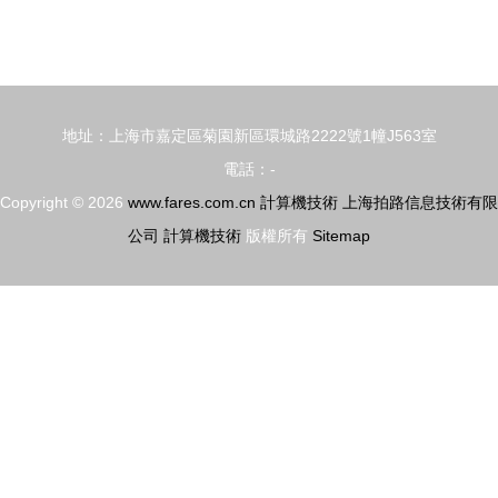
數據處理技
中的數據處
術 小工
理技術 驅
具、播放技
動信息時代
術與圖標設
的核心引擎
地址：上海市嘉定區菊園新區環城路2222號1幢J563室
置的矢量插
電話：-
圖應用
Copyright © 2026
www.fares.com.cn
計算機技術
上海拍路信息技術有限
公司
計算機技術
版權所有
Sitemap